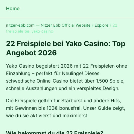
Home
nitzer-ebb.com — Nitzer Ebb Official Website
/
Explore
/
22
freispiele bei yako casino
22 Freispiele bei Yako Casino: Top
Angebot 2026
Yako Casino begeistert 2026 mit 22 Freispielen ohne
Einzahlung – perfekt für Neulinge! Dieses
schwedische Online-Casino bietet über 1.500 Spiele,
schnelle Auszahlungen und ein verspieltes Design.
Die Freispiele gelten für Starburst und andere Hits,
mit Gewinnen bis 100€ bonusfrei. Unser Guide zeigt,
wie du sie aktivierst und maximierst.
Wie bekommst du die 22 Freispiele?