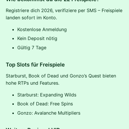
Registriere dich 2026, verifiziere per SMS – Freispiele
landen sofort im Konto.
Kostenlose Anmeldung
Kein Deposit nötig
Gültig 7 Tage
Top Slots für Freispiele
Starburst, Book of Dead und Gonzo’s Quest bieten
hohe RTPs und Features.
Starburst: Expanding Wilds
Book of Dead: Free Spins
Gonzo: Avalanche Multipliers