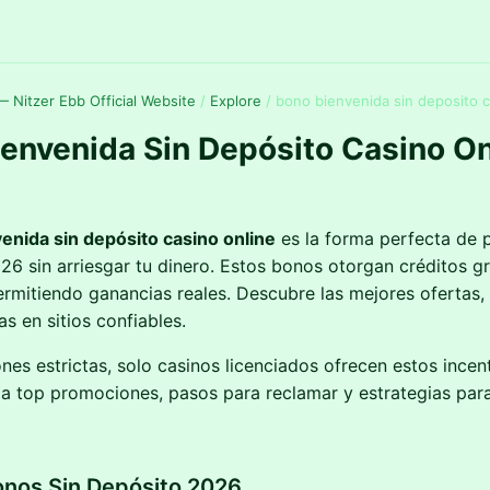
 Nitzer Ebb Official Website
/
Explore
/
bono bienvenida sin deposito c
envenida Sin Depósito Casino On
enida sin depósito casino online
es la forma perfecta de 
26 sin arriesgar tu dinero. Estos bonos otorgan créditos gra
permitiendo ganancias reales. Descubre las mejores ofertas, 
s en sitios confiables.
nes estrictas, solo casinos licenciados ofrecen estos incen
lla top promociones, pasos para reclamar y estrategias pa
onos Sin Depósito 2026