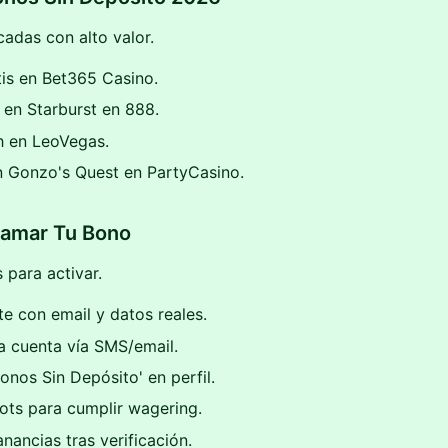
cadas con alto valor.
is en Bet365 Casino.
 en Starburst en 888.
h en LeoVegas.
n Gonzo's Quest en PartyCasino.
amar Tu Bono
 para activar.
te con email y datos reales.
a cuenta vía SMS/email.
onos Sin Depósito' en perfil.
ots para cumplir wagering.
anancias tras verificación.