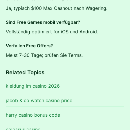
Ja, typisch $100 Max Cashout nach Wagering.
Sind Free Games mobil verfügbar?
Vollständig optimiert für iOS und Android.
Verfallen Free Offers?
Meist 7-30 Tage; prüfen Sie Terms.
Related Topics
kleidung im casino 2026
jacob & co watch casino price
harry casino bonus code
colossus casino