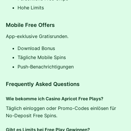
Hohe Limits
Mobile Free Offers
App-exklusive Gratisrunden.
Download Bonus
Tägliche Mobile Spins
Push-Benachrichtigungen
Frequently Asked Questions
Wie bekomme ich Casino Apricot Free Plays?
Täglich einloggen oder Promo-Codes einlösen für
No-Deposit Free Spins.
Gibt es Limits bei Free Play Gewinnen?