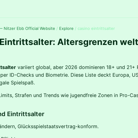
 Nitzer Ebb Official Website
/
Explore
/
casino eintrittsalter
Eintrittsalter: Altersgrenzen wel
tsalter
variiert global, aber 2026 dominieren 18+ und 21+ 
per ID-Checks und Biometrie. Diese Liste deckt Europa, U
egale Spielspaß.
Limits, Strafen und Trends wie jugendfreie Zonen in Pro-Cas
d Eintrittsalter
Ländern, Glücksspielstaatsvertrag-konform.