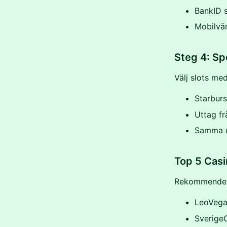
BankID s
Mobilvän
Steg 4: Sp
Välj slots me
Starburs
Uttag f
Samma d
Top 5 Cas
Rekommendera
LeoVega
Sverige