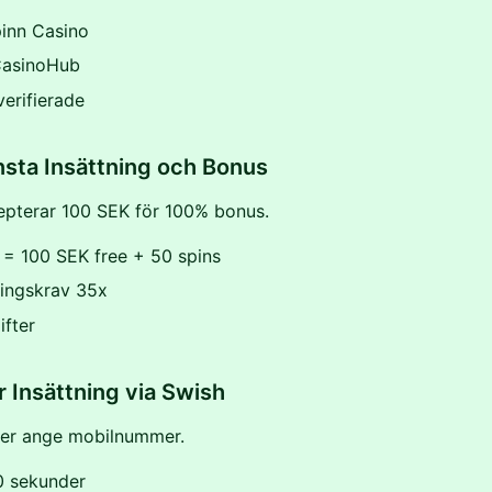
inn Casino
asinoHub
erifierade
nsta Insättning och Bonus
epterar 100 SEK för 100% bonus.
 = 100 SEK free + 50 spins
ingskrav 35x
ifter
r Insättning via Swish
ler ange mobilnummer.
0 sekunder