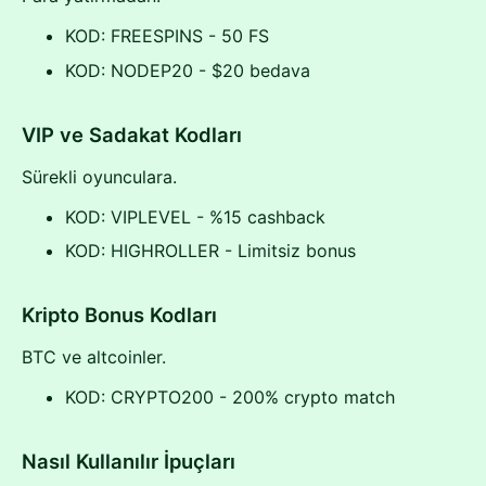
KOD: FREESPINS - 50 FS
KOD: NODEP20 - $20 bedava
VIP ve Sadakat Kodları
Sürekli oyunculara.
KOD: VIPLEVEL - %15 cashback
KOD: HIGHROLLER - Limitsiz bonus
Kripto Bonus Kodları
BTC ve altcoinler.
KOD: CRYPTO200 - 200% crypto match
Nasıl Kullanılır İpuçları