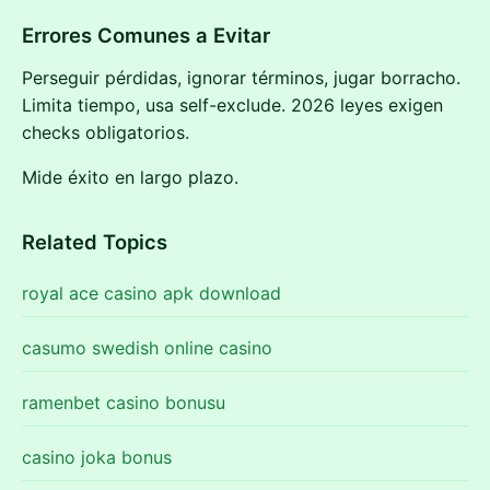
Errores Comunes a Evitar
Perseguir pérdidas, ignorar términos, jugar borracho.
Limita tiempo, usa self-exclude. 2026 leyes exigen
checks obligatorios.
Mide éxito en largo plazo.
Related Topics
royal ace casino apk download
casumo swedish online casino
ramenbet casino bonusu
casino joka bonus