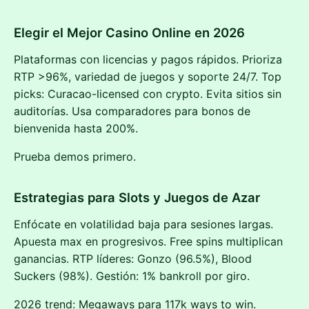
Elegir el Mejor Casino Online en 2026
Plataformas con licencias y pagos rápidos. Prioriza
RTP >96%, variedad de juegos y soporte 24/7. Top
picks: Curacao-licensed con crypto. Evita sitios sin
auditorías. Usa comparadores para bonos de
bienvenida hasta 200%.
Prueba demos primero.
Estrategias para Slots y Juegos de Azar
Enfócate en volatilidad baja para sesiones largas.
Apuesta max en progresivos. Free spins multiplican
ganancias. RTP líderes: Gonzo (96.5%), Blood
Suckers (98%). Gestión: 1% bankroll por giro.
2026 trend: Megaways para 117k ways to win.