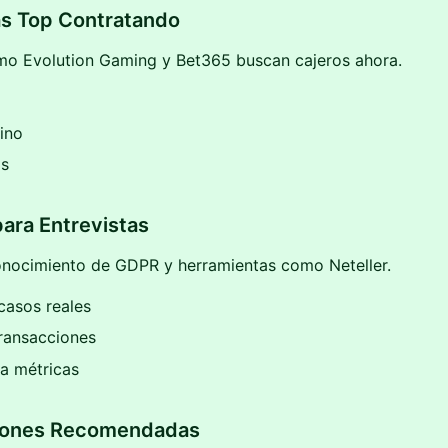
as Top Contratando
o Evolution Gaming y Bet365 buscan cajeros ahora.
ino
s
ara Entrevistas
nocimiento de GDPR y herramientas como Neteller.
casos reales
ransacciones
a métricas
ciones Recomendadas