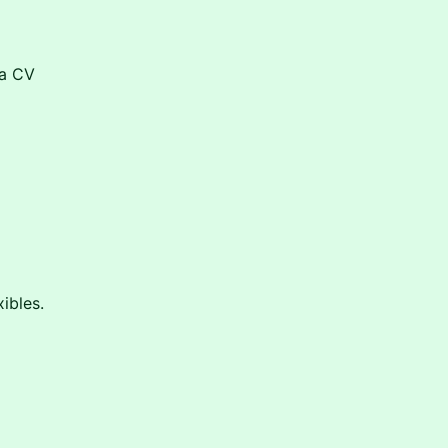
ra CV
ibles.