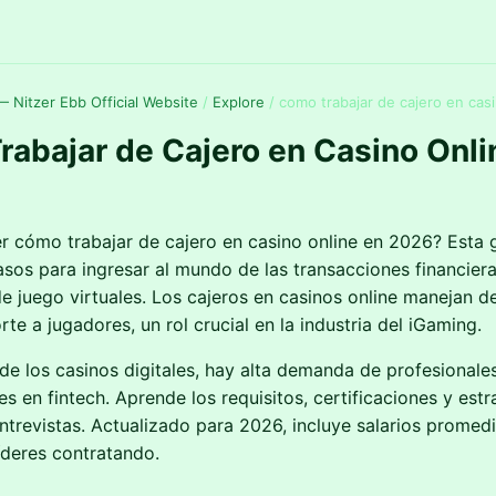
 Nitzer Ebb Official Website
/
Explore
/
como trabajar de cajero en cas
abajar de Cajero en Casino Onli
r cómo trabajar de cajero en casino online en 2026? Esta g
asos para ingresar al mundo de las transacciones financier
e juego virtuales. Los cajeros en casinos online manejan d
rte a jugadores, un rol crucial en la industria del iGaming.
e los casinos digitales, hay alta demanda de profesionales
es en fintech. Aprende los requisitos, certificaciones y estr
ntrevistas. Actualizado para 2026, incluye salarios promed
íderes contratando.