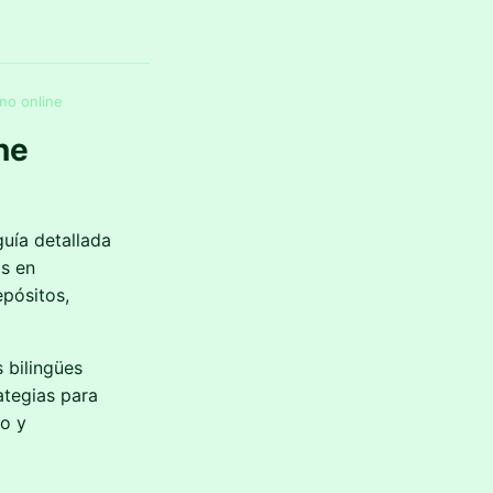
ino online
ne
uía detallada
as en
epósitos,
 bilingües
ategias para
io y