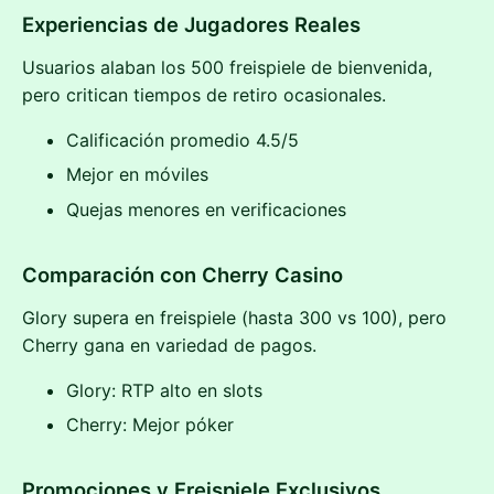
Experiencias de Jugadores Reales
Usuarios alaban los 500 freispiele de bienvenida,
pero critican tiempos de retiro ocasionales.
Calificación promedio 4.5/5
Mejor en móviles
Quejas menores en verificaciones
Comparación con Cherry Casino
Glory supera en freispiele (hasta 300 vs 100), pero
Cherry gana en variedad de pagos.
Glory: RTP alto en slots
Cherry: Mejor póker
Promociones y Freispiele Exclusivos