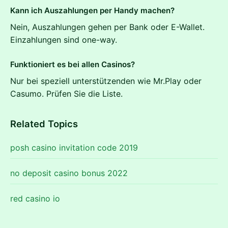
Kann ich Auszahlungen per Handy machen?
Nein, Auszahlungen gehen per Bank oder E-Wallet.
Einzahlungen sind one-way.
Funktioniert es bei allen Casinos?
Nur bei speziell unterstützenden wie Mr.Play oder
Casumo. Prüfen Sie die Liste.
Related Topics
posh casino invitation code 2019
no deposit casino bonus 2022
red casino io