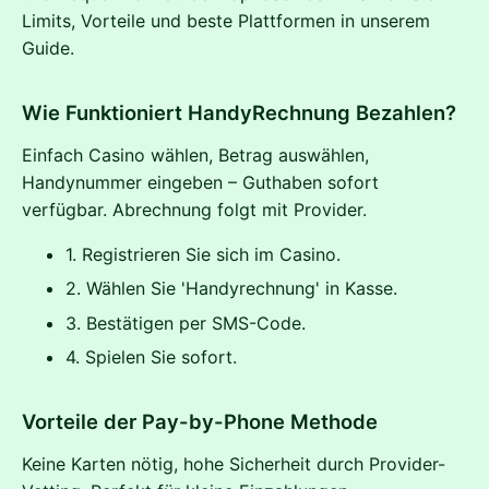
Limits, Vorteile und beste Plattformen in unserem
Guide.
Wie Funktioniert HandyRechnung Bezahlen?
Einfach Casino wählen, Betrag auswählen,
Handynummer eingeben – Guthaben sofort
verfügbar. Abrechnung folgt mit Provider.
1. Registrieren Sie sich im Casino.
2. Wählen Sie 'Handyrechnung' in Kasse.
3. Bestätigen per SMS-Code.
4. Spielen Sie sofort.
Vorteile der Pay-by-Phone Methode
Keine Karten nötig, hohe Sicherheit durch Provider-