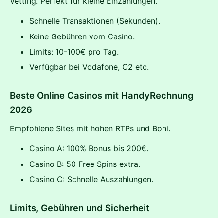
Vetting. Perfekt für kleine Einzahlungen.
Schnelle Transaktionen (Sekunden).
Keine Gebühren vom Casino.
Limits: 10-100€ pro Tag.
Verfügbar bei Vodafone, O2 etc.
Beste Online Casinos mit HandyRechnung
2026
Empfohlene Sites mit hohen RTPs und Boni.
Casino A: 100% Bonus bis 200€.
Casino B: 50 Free Spins extra.
Casino C: Schnelle Auszahlungen.
Limits, Gebühren und Sicherheit