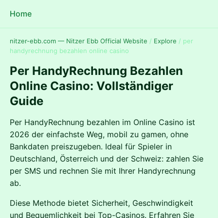
Home
nitzer-ebb.com — Nitzer Ebb Official Website
/
Explore
/
per
handyrechnung bezahlen online casino
Per HandyRechnung Bezahlen
Online Casino: Vollständiger
Guide
Per HandyRechnung bezahlen im Online Casino ist
2026 der einfachste Weg, mobil zu gamen, ohne
Bankdaten preiszugeben. Ideal für Spieler in
Deutschland, Österreich und der Schweiz: zahlen Sie
per SMS und rechnen Sie mit Ihrer Handyrechnung
ab.
Diese Methode bietet Sicherheit, Geschwindigkeit
und Bequemlichkeit bei Top-Casinos. Erfahren Sie