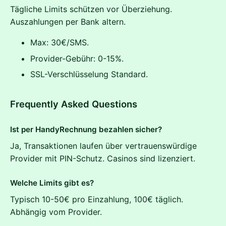
Tägliche Limits schützen vor Überziehung.
Auszahlungen per Bank altern.
Max: 30€/SMS.
Provider-Gebühr: 0-15%.
SSL-Verschlüsselung Standard.
Frequently Asked Questions
Ist per HandyRechnung bezahlen sicher?
Ja, Transaktionen laufen über vertrauenswürdige
Provider mit PIN-Schutz. Casinos sind lizenziert.
Welche Limits gibt es?
Typisch 10-50€ pro Einzahlung, 100€ täglich.
Abhängig vom Provider.