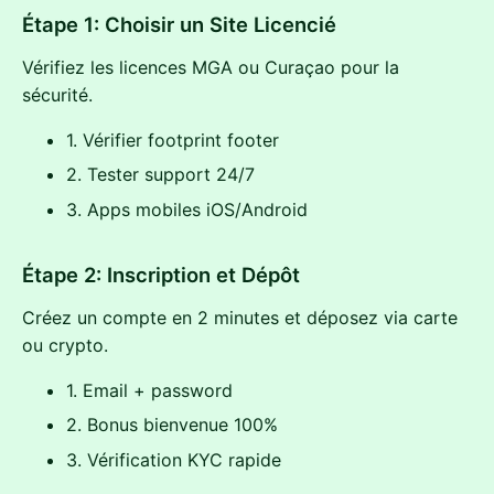
Étape 1: Choisir un Site Licencié
Vérifiez les licences MGA ou Curaçao pour la
sécurité.
1. Vérifier footprint footer
2. Tester support 24/7
3. Apps mobiles iOS/Android
Étape 2: Inscription et Dépôt
Créez un compte en 2 minutes et déposez via carte
ou crypto.
1. Email + password
2. Bonus bienvenue 100%
3. Vérification KYC rapide