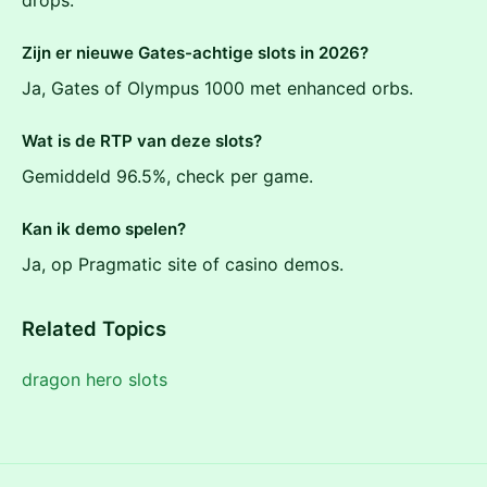
drops.
Zijn er nieuwe Gates-achtige slots in 2026?
Ja, Gates of Olympus 1000 met enhanced orbs.
Wat is de RTP van deze slots?
Gemiddeld 96.5%, check per game.
Kan ik demo spelen?
Ja, op Pragmatic site of casino demos.
Related Topics
dragon hero slots