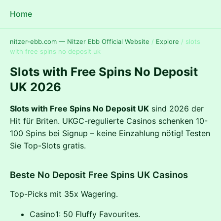
Home
nitzer-ebb.com — Nitzer Ebb Official Website
/
Explore
/
slots
with free spins no deposit uk
Slots with Free Spins No Deposit
UK 2026
Slots with Free Spins No Deposit UK
sind 2026 der
Hit für Briten. UKGC-regulierte Casinos schenken 10-
100 Spins bei Signup – keine Einzahlung nötig! Testen
Sie Top-Slots gratis.
Beste No Deposit Free Spins UK Casinos
Top-Picks mit 35x Wagering.
Casino1: 50 Fluffy Favourites.