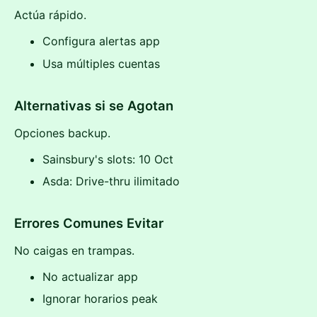
Actúa rápido.
Configura alertas app
Usa múltiples cuentas
Alternativas si se Agotan
Opciones backup.
Sainsbury's slots: 10 Oct
Asda: Drive-thru ilimitado
Errores Comunes Evitar
No caigas en trampas.
No actualizar app
Ignorar horarios peak