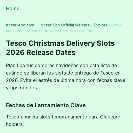
Home
nitzer-ebb.com — Nitzer Ebb Official Website
/
Explore
/
when
are tesco christmas delivery slots released Tips
Tesco Christmas Delivery Slots
2026 Release Dates
Planifica tus compras navideñas con esta lista de
cuándo se liberan los slots de entrega de Tesco en
2026. Evita el estrés de última hora con fechas clave
y tips rápidos.
Fechas de Lanzamiento Clave
Tesco anuncia slots tempranamente para Clubcard
holders.