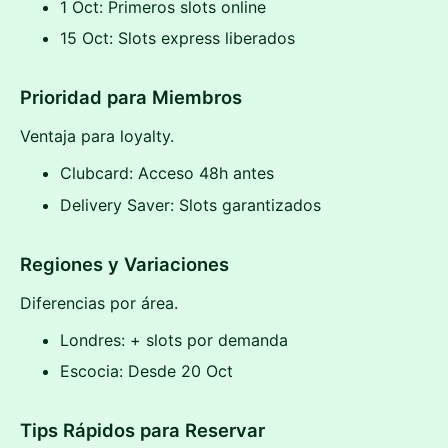
1 Oct: Primeros slots online
15 Oct: Slots express liberados
Prioridad para Miembros
Ventaja para loyalty.
Clubcard: Acceso 48h antes
Delivery Saver: Slots garantizados
Regiones y Variaciones
Diferencias por área.
Londres: + slots por demanda
Escocia: Desde 20 Oct
Tips Rápidos para Reservar