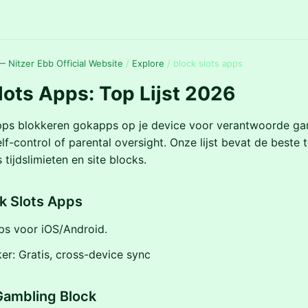
 Nitzer Ebb Official Website
/
Explore
/
block slots apps
lots Apps: Top Lijst 2026
apps blokkeren gokapps op je device voor verantwoorde ga
elf-control of parental oversight. Onze lijst bevat de beste 
 tijdslimieten en site blocks.
k Slots Apps
ps voor iOS/Android.
er: Gratis, cross-device sync
Gambling Block