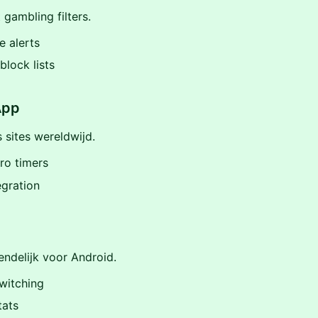
 gambling filters.
e alerts
lock lists
App
s sites wereldwijd.
o timers
gration
endelijk voor Android.
switching
tats