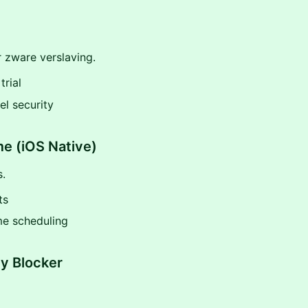
 zware verslaving.
trial
el security
e (iOS Native)
s.
ts
e scheduling
y Blocker