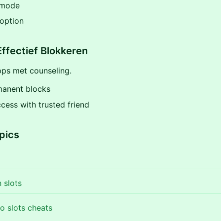
 mode
option
Effectief Blokkeren
ps met counseling.
manent blocks
cess with trusted friend
pics
 slots
o slots cheats