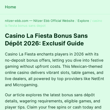
Home
nitzer-ebb.com — Nitzer Ebb Official Website
/
Explore
/
casino
la fiesta bonus sans depot
Casino La Fiesta Bonus Sans
Dépôt 2026: Exclusif Guide
Casino La Fiesta enchants players in 2026 with its
no-deposit bonus offers, letting you dive into festive
gaming without upfront costs. This Mexican-themed
online casino delivers vibrant slots, table games, and
live dealers, all powered by top providers like NetEnt
and Microgaming.
Our article explores the latest bonus sans dépôt
details, wagering requirements, eligible games, and
player tips. Claim your free spins or cash today and