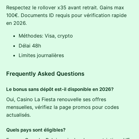
Respectez le rollover x35 avant retrait. Gains max
100€. Documents ID requis pour vérification rapide
en 2026.
Méthodes: Visa, crypto
Délai 48h
Limites journalières
Frequently Asked Questions
Le bonus sans dépôt est-il disponible en 2026?
Oui, Casino La Fiesta renouvelle ses offres
mensuelles, vérifiez la page promos pour codes
actualisés.
Quels pays sont éligibles?