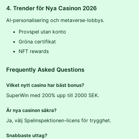
4. Trender för Nya Casinon 2026
AI-personalisering och metaverse-lobbys.
Provspel utan konto
Gröna certifikat
NFT rewards
Frequently Asked Questions
Vilket nytt casino har bäst bonus?
SuperWin med 200% upp till 2000 SEK.
Är nya casinon säkra?
Ja, välj Spelinspektionen-licens för trygghet.
Snabbaste uttag?