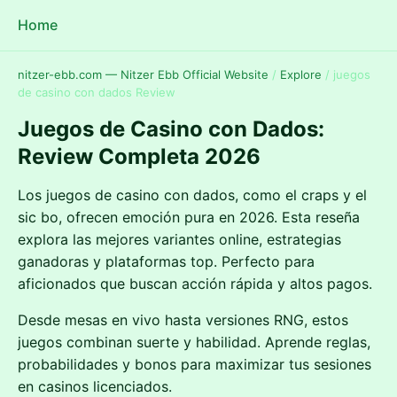
Home
nitzer-ebb.com — Nitzer Ebb Official Website
/
Explore
/
juegos
de casino con dados Review
Juegos de Casino con Dados:
Review Completa 2026
Los juegos de casino con dados, como el craps y el
sic bo, ofrecen emoción pura en 2026. Esta reseña
explora las mejores variantes online, estrategias
ganadoras y plataformas top. Perfecto para
aficionados que buscan acción rápida y altos pagos.
Desde mesas en vivo hasta versiones RNG, estos
juegos combinan suerte y habilidad. Aprende reglas,
probabilidades y bonos para maximizar tus sesiones
en casinos licenciados.